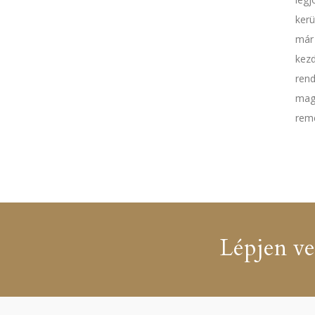
kerü
már 
kezd
rend
magá
reme
Lépjen ve