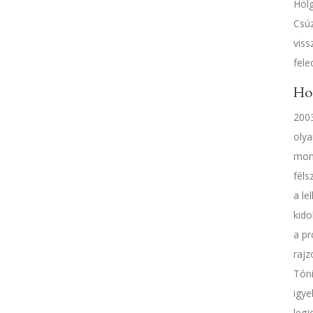
Hölg
Csúz
viss
fele
Hog
2003
olya
mond
féls
a le
kido
a pr
rajz
Tóni
igye
legj