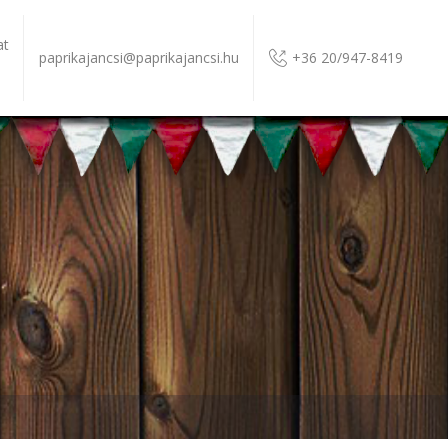
at
paprikajancsi@paprikajancsi.hu
+36 20/947-8419