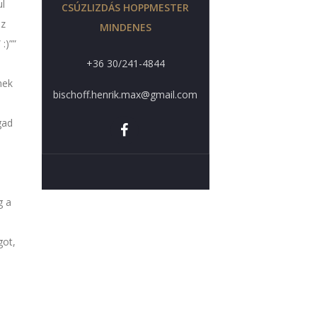
ul
CSÚZLIZDÁS HOPPMESTER
az
MINDENES
:)”
+36 30/241-4844
nek
bischoff.henrik.max@gmail.com
gad
g a
got,