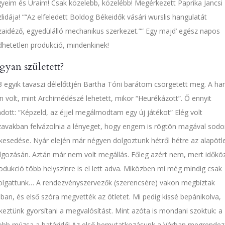
yeim és Uraim! Csak közelebb, közelébb! Megérkezett Paprika Jancsi
lidája!
“Az elfeledett Boldog Békeidők vásári wurslis hangulatát
zaidéző, egyedülálló mechanikus szerkezet.”
Egy majd’ egész napos
dhetetlen produkció, mindenkinek!
yan született?
 egyik tavaszi délelőttjén Bartha Tóni barátom csörgetett meg. A ha
n volt, mint Archimédészé lehetett, mikor “Heurékázott”. Ő ennyit
ott: “Képzeld, az éjjel megálmodtam egy új játékot” Elég volt
zavakban felvázolnia a lényeget, hogy engem is rögtön magával sodo
lkesedése. Nyár elején már négyen dolgoztunk hétről hétre az alapötl
lgozásán. Aztán már nem volt megállás. Főleg azért nem, mert időkö
odukció több helyszínre is el lett adva. Miközben mi még mindig csak
olgattunk… A rendezvényszervezők (szerencsére) vakon megbíztak
ban, és első szóra megvették az ötletet. Mi pedig kissé bepánikolva,
keztünk gyorsítani a megvalósítást. Mint azóta is mondani szoktuk: a
obb múzsa a határidő! Az első bemutatkozásunk a Várban megrendez