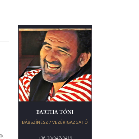
BARTHA TÓNI
BÁBSZÍNÉSZ / VEZÉRIGAZGATÓ
ük
+36 20/947-8419