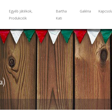
Egyéb Játékok,
Bartha
Galéria
Kapcsol
Produkciók
Kati
a)