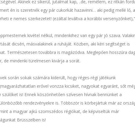
tségével. Akinek ez sikerül, jutalmat kap, ..de, remélem, ez ritkán ford
 mert én is szeretnék egy pár cukorkát hazavinni… aki pedig mellé lő, 
rheti e nemes szerkezetet! (ezáltal leváltva a korábbi versenyzőnket),” 
ppmesternek kivétel nélkül, mindenkihez van egy pár jó szava. Valaki
rtását dicséri, másvalakinek a ruháját. Közben, aki kéri segítséget is
hat. Természetesen továbbra is magázódva. Meglepően hosszúra da
r, de mindenki türelmesen kivárja a sorát.
vek során sokak számára kiderült, hogy réges-régi játékunk
agyarázhatatlan erővel vonzza kicsiket, nagyokat egyaránt, sőt mé
 szülőket is! Ennek köszönhetően szívesen hívnak bennünket a
ülönbözőbb rendezvényekre is. Többször is körbejártuk már az orszá
mint a magyar ajkú szomszédos régiókat, de képviseltük már
águnkat Brüsszelben is!