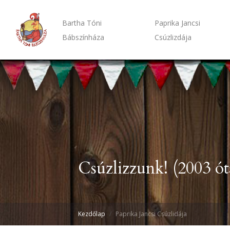
Bartha Tóni
Paprika Jancsi
Bábszínháza
Csúzlizdája
Csúzlizzunk! (2003 ót
Kezdőlap
Paprika Jancsi Csúzlidája