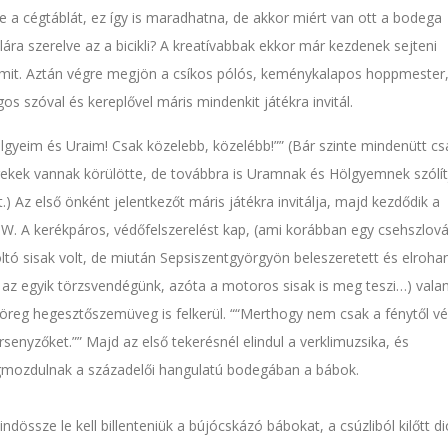
e a cégtáblát, ez így is maradhatna, de akkor miért van ott a bodega
lára szerelve az a bicikli? A kreatívabbak ekkor már kezdenek sejteni
mit. Aztán végre megjön a csíkos pólós, keménykalapos hoppmester,
os szóval és kereplővel máris mindenkit játékra invitál.
lgyeim és Uraim! Csak közelebb, közelébb!”
(Bár szinte mindenütt cs
ekek vannak körülötte, de továbbra is Uramnak és Hölgyemnek szólít
.) Az első önként jelentkezőt máris játékra invitálja, majd kezdődik a
. A kerékpáros, védőfelszerelést kap, (ami korábban egy csehszlov
ltó sisak volt, de miután Sepsiszentgyörgyön beleszeretett és elroha
 az egyik törzsvendégünk, azóta a motoros sisak is meg teszi…) vala
öreg hegesztőszemüveg is felkerül.
“Merthogy nem csak a fénytől vé
rsenyzőket.”
Majd az első tekerésnél elindul a verklimuzsika, és
mozdulnak a századelői hangulatú bodegában a bábok.
indössze le kell billenteniük a bújócskázó bábokat, a csúzliból kilőtt d