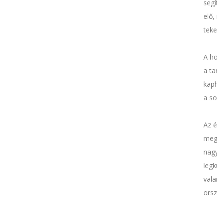
segí
elő,
teke
A ho
a ta
kap
a so
Az é
megm
nagy
legk
vala
orsz