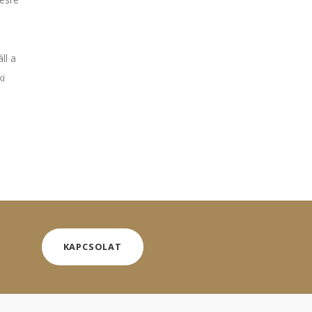
n
ll a
i
KAPCSOLAT