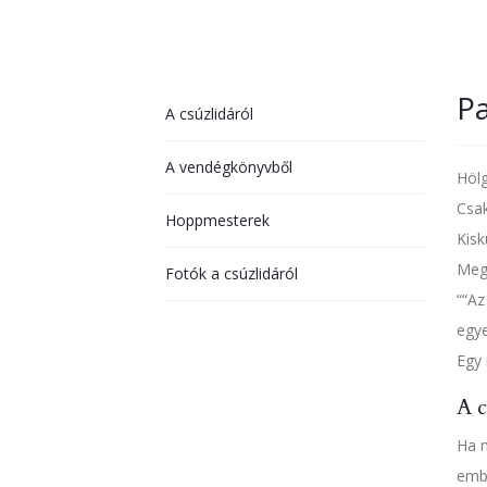
Pa
A csúzlidáról
A vendégkönyvből
Hölg
Csak
Hoppmesterek
Kisk
Megé
Fotók a csúzlidáról
“Az
egye
Egy 
A c
Ha n
embe