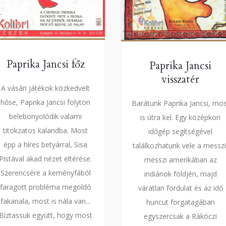
Paprika Jancsi főz
Paprika Jancsi
visszatér
A vásári játékok közkedvelt
hőse, Paprika Jancsi folyton
Barátunk Paprika Jancsi, mo
belebonyolódik valami
is útra kel. Egy középkori
titokzatos kalandba. Most
időgép segítségével
épp a híres betyárral, Sisa
találkozhatunk vele a messzi
Pistával akad nézet eltérése.
messzi amerikában az
Szerencsére a keményfából
indiánok földjén, majd
faragott probléma megoldó
váratlan fordulat és az idő
fakanala, most is nála van...
huncut forgatagában
Bíztassuk együtt, hogy most
egyszercsak a Rákóczi