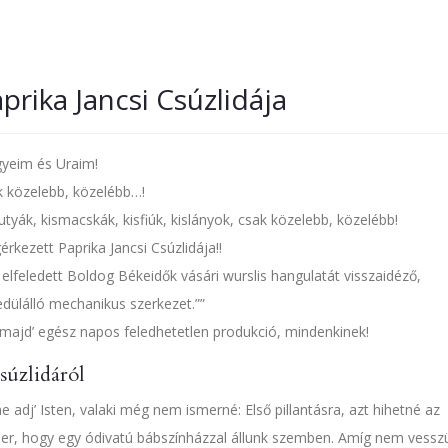
prika Jancsi Csúzlidája
yeim és Uraim!
 közelebb, közelébb…!
utyák, kismacskák, kisfiúk, kislányok, csak közelebb, közelébb!
rkezett Paprika Jancsi Csúzlidája!!
 elfeledett Boldog Békeidők vásári wurslis hangulatát visszaidéző,
dülálló mechanikus szerkezet.”
majd’ egész napos feledhetetlen produkció, mindenkinek!
súzlidáról
e adj’ Isten, valaki még nem ismerné: Első pillantásra, azt hihetné az
r, hogy egy ódivatú bábszínházzal állunk szemben. Amíg nem vessz