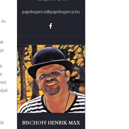
paprikajancsi@paprikajancsi.hu
 és
ak
ja
ák
nt
mint
djük
iók
BISCHOFF HENRIK MAX