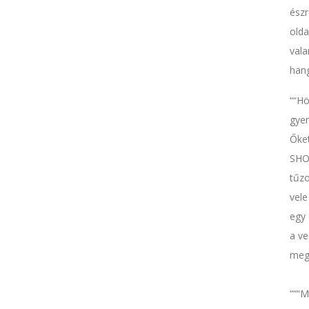
észr
olda
vala
hang
“Hö
gyer
Őket
SHOW
tűzo
vele
egy 
a ve
meg
““M