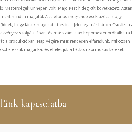
lő Mesterségek Ünnepén volt. Majd Pest hideg kút következett. Aztá
ment minden magától. A telefonos megrendelések azóta is úgy
ődnek, hogy láttuk magukat itt és itt… Jelenleg már három Csúzlizda á
ezvények szolgálatában, és már számtalan hoppmester próbálhatta k
t a produkcióban. Nap végére mi is rendesen elfáradunk, miközben
kül érezzük magunkat és elfeledjük a hétköznapi mókus kereket.
lünk kapcsolatba